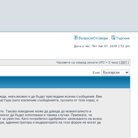
Въпроси/Отговори
Търсене
Дата и час: Пет Авг 07, 2026 1:51 pm
Часовете са според зоната UTC + 2 часа [
DST
]
Език:
реда, невъзможно е да бъдат прегледани всички съобщения. Вие
стъра (като изключим съобщенията, пуснати от тези хора), и
ите. Такова поведение може да доведе до моменталното и
 могат да бъдат използвани в такива случаи. Приемате, че
 за уместно. Като потребител одобрявате записването на всяка
ра, администратора и модераторите на този форум не могат да