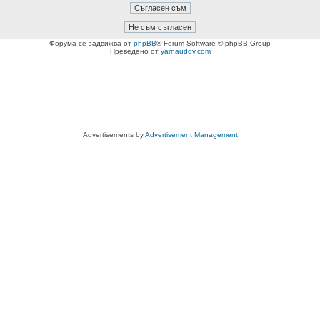
Форума се задвижва от
phpBB
® Forum Software © phpBB Group
Преведено от
yarnaudov.com
Advertisements by
Advertisement Management