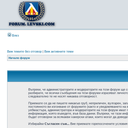
Влез
Виж темите без отговор
|
Виж активните теми
Начало форум
Въпреки, че администраторите и модераторите на този форум ще с
разбирате, че всички съобщения на тези форуми изразяват личното
следователно те не носят никаква отговорност.
Приемате се да не пишете никакъв груб, неприличен, вулгарен, за
постоянното ви изгонване от форумите (както и уведомяването на в
уебмастъра, администратора и модераторите на този форум имат пр
информация, която въведете, във база данни. Въпреки, че тази ин
бъдат отговорни за всякакви хакерски атаки, които могат да доведа
Избирайки
Съгласен съм...
Вие приемате горепосочените условия