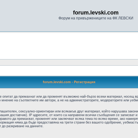
forum.levski.com
Форум на привържениците на ФК ЛЕВСКИ
forum.levski.com - Регистрация
е опитат да премахнат или да променят възможно най-бързо всеки материал, носещ в
 мнение на съответните им автори, а не на администраторите, модераторите или уебма
плашителен, сексуално-ориентиран или всякакъв друг материал, който нарушава закон
ашия доставчик). IP адресите, от които са направени всички съобщения се записват и
авото да премахват, променят или заключват всяка тема по всяко време, ако намерят
формация няма да бъде предоставяна на трети страни без вашето одобрение, уебмастъ
т до разкриване на данните.