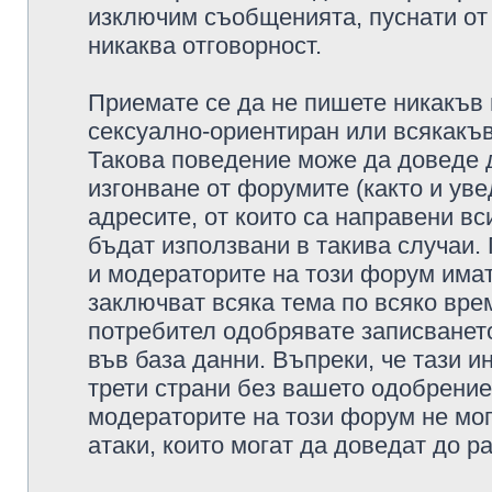
изключим съобщенията, пуснати от т
никаква отговорност.
Приемате се да не пишете никакъв 
сексуално-ориентиран или всякакъв
Такова поведение може да доведе 
изгонване от форумите (както и уве
адресите, от които са направени вс
бъдат използвани в такива случаи.
и модераторите на този форум имат
заключват всяка тема по всяко врем
потребител одобрявате записването
във база данни. Въпреки, че тази 
трети страни без вашето одобрение
модераторите на този форум не мог
атаки, които могат да доведат до р