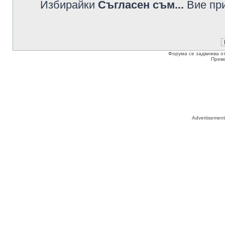
Избирайки
Съгласен съм...
Вие при
Форума се задвижва о
Прев
Advertisemen