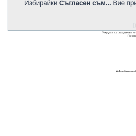
Избирайки
Съгласен съм...
Вие при
Форума се задвижва о
Прев
Advertisemen