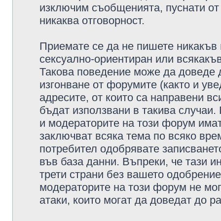
изключим съобщенията, пуснати от т
никаква отговорност.
Приемате се да не пишете никакъв 
сексуално-ориентиран или всякакъв
Такова поведение може да доведе 
изгонване от форумите (както и уве
адресите, от които са направени вс
бъдат използвани в такива случаи.
и модераторите на този форум имат
заключват всяка тема по всяко врем
потребител одобрявате записването
във база данни. Въпреки, че тази 
трети страни без вашето одобрение
модераторите на този форум не мог
атаки, които могат да доведат до р