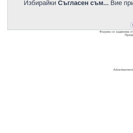
Избирайки
Съгласен съм...
Вие при
Форума се задвижва о
Прев
Advertisemen