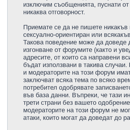
изключим съобщенията, пуснати от т
никаква отговорност.
Приемате се да не пишете никакъв 
сексуално-ориентиран или всякакъв
Такова поведение може да доведе 
изгонване от форумите (както и уве
адресите, от които са направени вс
бъдат използвани в такива случаи.
и модераторите на този форум имат
заключват всяка тема по всяко врем
потребител одобрявате записването
във база данни. Въпреки, че тази 
трети страни без вашето одобрение
модераторите на този форум не мог
атаки, които могат да доведат до р