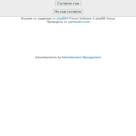
Форума се задвижва от
phpBB
® Forum Software © phpBB Group
Преведено от
yarnaudov.com
Advertisements by
Advertisement Management