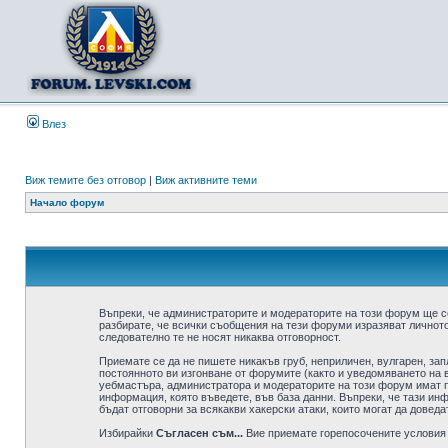
Влез
Виж темите без отговор
|
Виж активните теми
Начало форум
Въпреки, че администраторите и модераторите на този форум ще с
разбирате, че всички съобщения на тези форуми изразяват личното
следователно те не носят никаква отговорност.
Приемате се да не пишете никакъв груб, неприличен, вулгарен, за
постоянното ви изгонване от форумите (както и уведомяването на в
уебмастъра, администратора и модераторите на този форум имат пр
информация, която въведете, във база данни. Въпреки, че тази ин
бъдат отговорни за всякакви хакерски атаки, които могат да доведа
Избирайки
Съгласен съм...
Вие приемате горепосочените условия