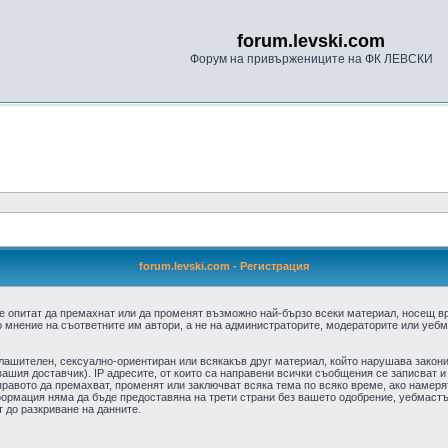
forum.levski.com
Форум на привържениците на ФК ЛЕВСКИ
forum.levski.com - Регистрация
е опитат да премахнат или да променят възможно най-бързо всеки материал, носещ в
 мнение на съответните им автори, а не на администраторите, модераторите или уебма
плашителен, сексуално-ориентиран или всякакъв друг материал, който нарушава закон
ашия доставчик). IP адресите, от които са направени всички съобщения се записват и
авото да премахват, променят или заключват всяка тема по всяко време, ако намерят
формация няма да бъде предоставяна на трети страни без вашето одобрение, уебмастъ
т до разкриване на данните.