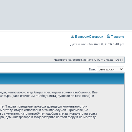
Въпроси/Отговори
Търсене
Дата и час: Съб Авг 08, 2026 5:40 pm
Часовете са според зоната UTC + 2 часа [
DST
]
Език:
реда, невъзможно е да бъдат прегледани всички съобщения. Вие
стъра (като изключим съобщенията, пуснати от тези хора), и
ите. Такова поведение може да доведе до моменталното и
 могат да бъдат използвани в такива случаи. Приемате, че
 за уместно. Като потребител одобрявате записването на всяка
ра, администратора и модераторите на този форум не могат да