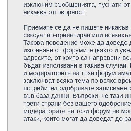
изключим съобщенията, пуснати от т
никаква отговорност.
Приемате се да не пишете никакъв 
сексуално-ориентиран или всякакъв
Такова поведение може да доведе 
изгонване от форумите (както и уве
адресите, от които са направени вс
бъдат използвани в такива случаи.
и модераторите на този форум имат
заключват всяка тема по всяко врем
потребител одобрявате записването
във база данни. Въпреки, че тази 
трети страни без вашето одобрение
модераторите на този форум не мог
атаки, които могат да доведат до р