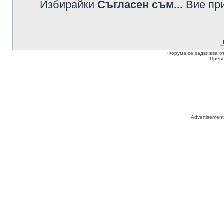
Избирайки
Съгласен съм...
Вие при
Форума се задвижва о
Прев
Advertisemen