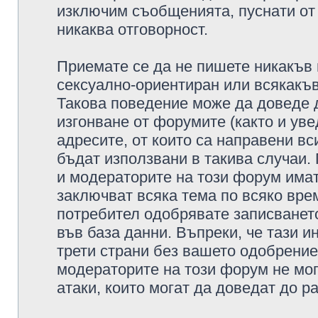
изключим съобщенията, пуснати от т
никаква отговорност.
Приемате се да не пишете никакъв 
сексуално-ориентиран или всякакъв
Такова поведение може да доведе 
изгонване от форумите (както и уве
адресите, от които са направени вс
бъдат използвани в такива случаи.
и модераторите на този форум имат
заключват всяка тема по всяко врем
потребител одобрявате записването
във база данни. Въпреки, че тази 
трети страни без вашето одобрение
модераторите на този форум не мог
атаки, които могат да доведат до р