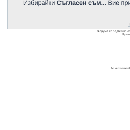
Избирайки
Съгласен съм...
Вие при
Форума се задвижва о
Прев
Advertisemen