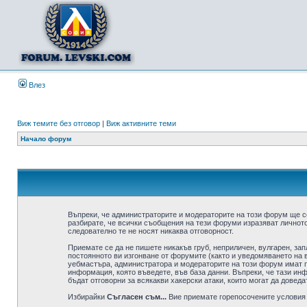
Влез
Виж темите без отговор
|
Виж активните теми
Начало форум
Въпреки, че администраторите и модераторите на този форум ще с
разбирате, че всички съобщения на тези форуми изразяват личното
следователно те не носят никаква отговорност.
Приемате се да не пишете никакъв груб, неприличен, вулгарен, за
постоянното ви изгонване от форумите (както и уведомяването на в
уебмастъра, администратора и модераторите на този форум имат пр
информация, която въведете, във база данни. Въпреки, че тази ин
бъдат отговорни за всякакви хакерски атаки, които могат да доведа
Избирайки
Съгласен съм...
Вие приемате горепосочените условия