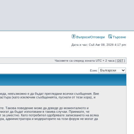
Въпроси/Отговори
Търсене
Дата и час: Съб Авг 08, 2026 4:17 pm
Часовете са според зоната UTC + 2 часа [
DST
]
Език:
реда, невъзможно е да бъдат прегледани всички съобщения. Вие
стъра (като изключим съобщенията, пуснати от тези хора), и
ите. Такова поведение може да доведе до моменталното и
 могат да бъдат използвани в такива случаи. Приемате, че
 за уместно. Като потребител одобрявате записването на всяка
ра, администратора и модераторите на този форум не могат да