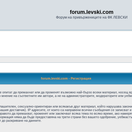
forum.levski.com
Форум на привържениците на ФК ЛЕВСКИ
forum.levski.com - Регистрация
е опитат да премахнат или да променят възможно най-бързо всеки материал, носещ в
 мнение на съответните им автори, а не на администраторите, модераторите или уебма
плашителен, сексуално-ориентиран или всякакъв друг материал, който нарушава закон
ашия доставчик). IP адресите, от които са направени всички съобщения се записват и
авото да премахват, променят или заключват всяка тема по всяко време, ако намерят
формация няма да бъде предоставяна на трети страни без вашето одобрение, уебмастъ
т до разкриване на данните.