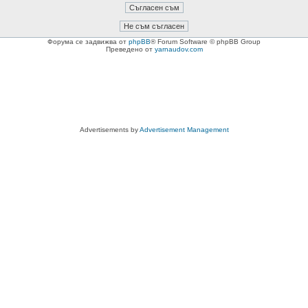
Форума се задвижва от
phpBB
® Forum Software © phpBB Group
Преведено от
yarnaudov.com
Advertisements by
Advertisement Management