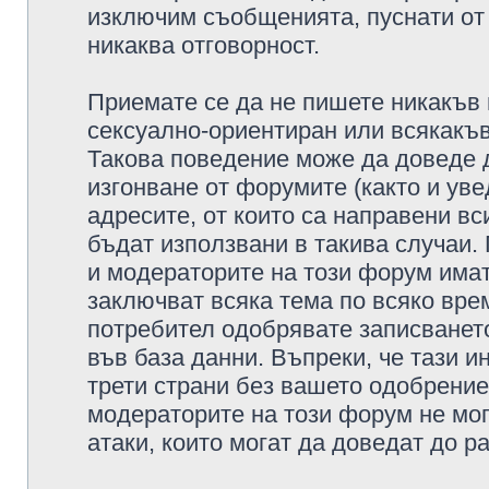
изключим съобщенията, пуснати от т
никаква отговорност.
Приемате се да не пишете никакъв 
сексуално-ориентиран или всякакъв
Такова поведение може да доведе 
изгонване от форумите (както и уве
адресите, от които са направени вс
бъдат използвани в такива случаи.
и модераторите на този форум имат
заключват всяка тема по всяко врем
потребител одобрявате записването
във база данни. Въпреки, че тази 
трети страни без вашето одобрение
модераторите на този форум не мог
атаки, които могат да доведат до р