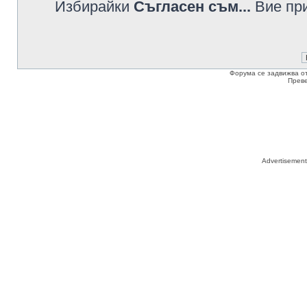
Избирайки
Съгласен съм...
Вие при
Форума се задвижва о
Прев
Advertisemen