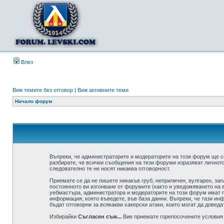
Влез
Виж темите без отговор
|
Виж активните теми
Начало форум
Въпреки, че администраторите и модераторите на този форум ще с
разбирате, че всички съобщения на тези форуми изразяват личното
следователно те не носят никаква отговорност.
Приемате се да не пишете никакъв груб, неприличен, вулгарен, за
постоянното ви изгонване от форумите (както и уведомяването на в
уебмастъра, администратора и модераторите на този форум имат пр
информация, която въведете, във база данни. Въпреки, че тази ин
бъдат отговорни за всякакви хакерски атаки, които могат да доведа
Избирайки
Съгласен съм...
Вие приемате горепосочените условия