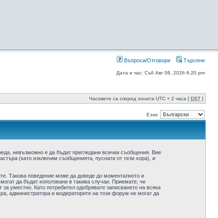
Въпроси/Отговори
Търсене
Дата и час: Съб Авг 08, 2026 6:20 pm
Часовете са според зоната UTC + 2 часа [
DST
]
Език:
реда, невъзможно е да бъдат прегледани всички съобщения. Вие
стъра (като изключим съобщенията, пуснати от тези хора), и
ите. Такова поведение може да доведе до моменталното и
 могат да бъдат използвани в такива случаи. Приемате, че
 за уместно. Като потребител одобрявате записването на всяка
ра, администратора и модераторите на този форум не могат да