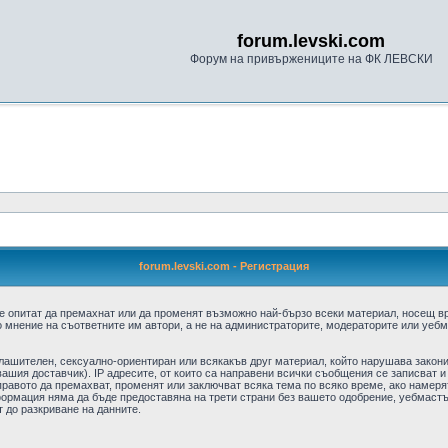
forum.levski.com
Форум на привържениците на ФК ЛЕВСКИ
forum.levski.com - Регистрация
е опитат да премахнат или да променят възможно най-бързо всеки материал, носещ в
 мнение на съответните им автори, а не на администраторите, модераторите или уебма
плашителен, сексуално-ориентиран или всякакъв друг материал, който нарушава закон
ашия доставчик). IP адресите, от които са направени всички съобщения се записват и
авото да премахват, променят или заключват всяка тема по всяко време, ако намерят
формация няма да бъде предоставяна на трети страни без вашето одобрение, уебмастъ
т до разкриване на данните.