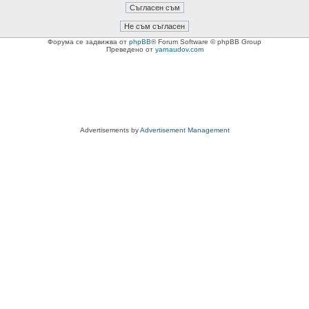
Форума се задвижва от
phpBB
® Forum Software © phpBB Group
Преведено от
yarnaudov.com
Advertisements by
Advertisement Management