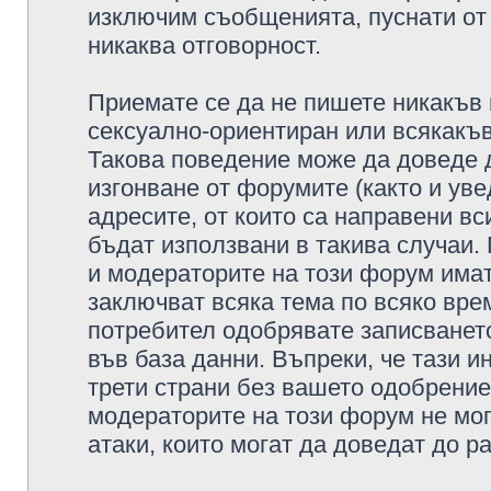
изключим съобщенията, пуснати от т
никаква отговорност.
Приемате се да не пишете никакъв 
сексуално-ориентиран или всякакъв
Такова поведение може да доведе 
изгонване от форумите (както и уве
адресите, от които са направени вс
бъдат използвани в такива случаи.
и модераторите на този форум имат
заключват всяка тема по всяко врем
потребител одобрявате записването
във база данни. Въпреки, че тази 
трети страни без вашето одобрение
модераторите на този форум не мог
атаки, които могат да доведат до р