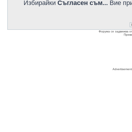
Избирайки
Съгласен съм...
Вие при
Форума се задвижва о
Прев
Advertisemen