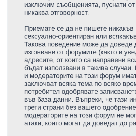
изключим съобщенията, пуснати от т
никаква отговорност.
Приемате се да не пишете никакъв 
сексуално-ориентиран или всякакъв
Такова поведение може да доведе 
изгонване от форумите (както и уве
адресите, от които са направени вс
бъдат използвани в такива случаи.
и модераторите на този форум имат
заключват всяка тема по всяко врем
потребител одобрявате записването
във база данни. Въпреки, че тази 
трети страни без вашето одобрение
модераторите на този форум не мог
атаки, които могат да доведат до р