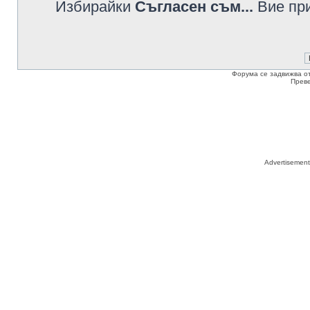
Избирайки
Съгласен съм...
Вие при
Форума се задвижва о
Прев
Advertisemen