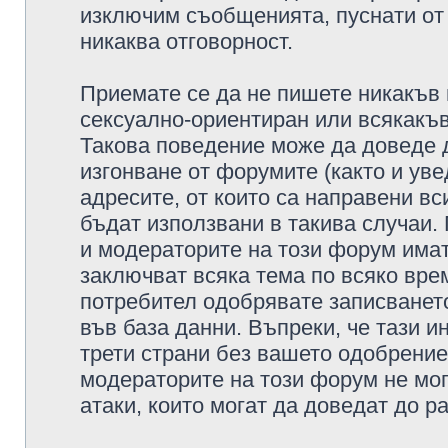
изключим съобщенията, пуснати от т
никаква отговорност.
Приемате се да не пишете никакъв 
сексуално-ориентиран или всякакъв
Такова поведение може да доведе 
изгонване от форумите (както и уве
адресите, от които са направени вс
бъдат използвани в такива случаи.
и модераторите на този форум имат
заключват всяка тема по всяко врем
потребител одобрявате записването
във база данни. Въпреки, че тази 
трети страни без вашето одобрение
модераторите на този форум не мог
атаки, които могат да доведат до р