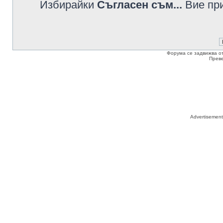
Избирайки
Съгласен съм...
Вие при
Форума се задвижва о
Прев
Advertisemen