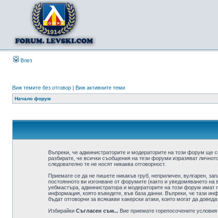
Влез
Виж темите без отговор
|
Виж активните теми
Начало форум
Въпреки, че администраторите и модераторите на този форум ще с
разбирате, че всички съобщения на тези форуми изразяват личното
следователно те не носят никаква отговорност.
Приемате се да не пишете никакъв груб, неприличен, вулгарен, за
постоянното ви изгонване от форумите (както и уведомяването на в
уебмастъра, администратора и модераторите на този форум имат пр
информация, която въведете, във база данни. Въпреки, че тази ин
бъдат отговорни за всякакви хакерски атаки, които могат да доведа
Избирайки
Съгласен съм...
Вие приемате горепосочените условия