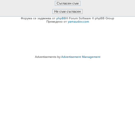
Форума се задвижва от
phpBB
® Forum Software © phpBB Group
Преведено от
yarnaudov.com
Advertisements by
Advertisement Management