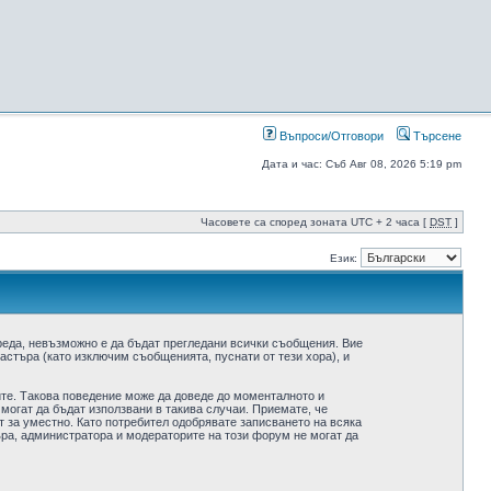
Въпроси/Отговори
Търсене
Дата и час: Съб Авг 08, 2026 5:19 pm
Часовете са според зоната UTC + 2 часа [
DST
]
Език:
реда, невъзможно е да бъдат прегледани всички съобщения. Вие
стъра (като изключим съобщенията, пуснати от тези хора), и
ите. Такова поведение може да доведе до моменталното и
 могат да бъдат използвани в такива случаи. Приемате, че
 за уместно. Като потребител одобрявате записването на всяка
ра, администратора и модераторите на този форум не могат да