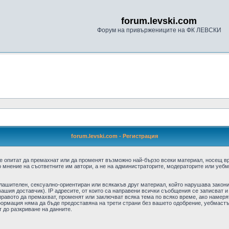
forum.levski.com
Форум на привържениците на ФК ЛЕВСКИ
forum.levski.com - Регистрация
е опитат да премахнат или да променят възможно най-бързо всеки материал, носещ в
 мнение на съответните им автори, а не на администраторите, модераторите или уебма
плашителен, сексуално-ориентиран или всякакъв друг материал, който нарушава закон
ашия доставчик). IP адресите, от които са направени всички съобщения се записват и
авото да премахват, променят или заключват всяка тема по всяко време, ако намерят
формация няма да бъде предоставяна на трети страни без вашето одобрение, уебмастъ
т до разкриване на данните.