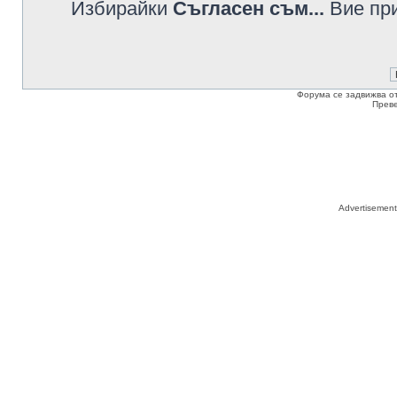
Избирайки
Съгласен съм...
Вие при
Форума се задвижва о
Прев
Advertisemen