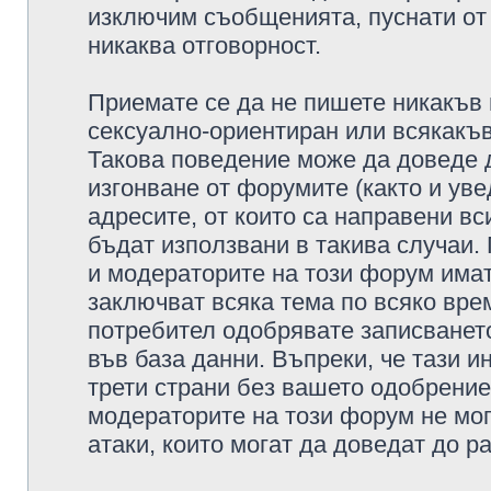
изключим съобщенията, пуснати от т
никаква отговорност.
Приемате се да не пишете никакъв 
сексуално-ориентиран или всякакъв
Такова поведение може да доведе 
изгонване от форумите (както и уве
адресите, от които са направени вс
бъдат използвани в такива случаи.
и модераторите на този форум имат
заключват всяка тема по всяко врем
потребител одобрявате записването
във база данни. Въпреки, че тази 
трети страни без вашето одобрение
модераторите на този форум не мог
атаки, които могат да доведат до р