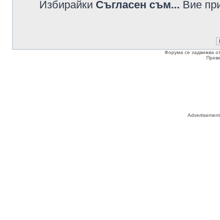
Избирайки
Съгласен съм...
Вие при
Форума се задвижва о
Прев
Advertisemen