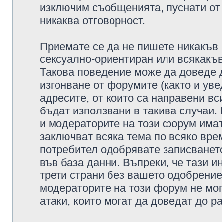
изключим съобщенията, пуснати от т
никаква отговорност.
Приемате се да не пишете никакъв 
сексуално-ориентиран или всякакъв
Такова поведение може да доведе 
изгонване от форумите (както и уве
адресите, от които са направени вс
бъдат използвани в такива случаи.
и модераторите на този форум имат
заключват всяка тема по всяко врем
потребител одобрявате записването
във база данни. Въпреки, че тази 
трети страни без вашето одобрение
модераторите на този форум не мог
атаки, които могат да доведат до р