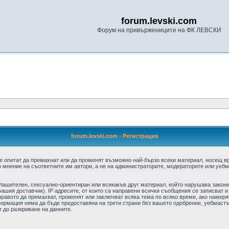
forum.levski.com
Форум на привържениците на ФК ЛЕВСКИ
forum.levski.com - Регистрация
е опитат да премахнат или да променят възможно най-бързо всеки материал, носещ в
 мнение на съответните им автори, а не на администраторите, модераторите или уебма
плашителен, сексуално-ориентиран или всякакъв друг материал, който нарушава закон
ашия доставчик). IP адресите, от които са направени всички съобщения се записват и
авото да премахват, променят или заключват всяка тема по всяко време, ако намерят
формация няма да бъде предоставяна на трети страни без вашето одобрение, уебмастъ
т до разкриване на данните.