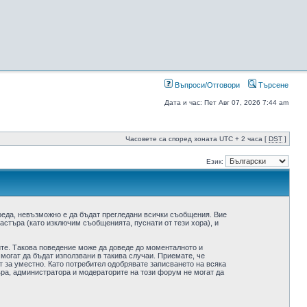
Въпроси/Отговори
Търсене
Дата и час: Пет Авг 07, 2026 7:44 am
Часовете са според зоната UTC + 2 часа [
DST
]
Език:
реда, невъзможно е да бъдат прегледани всички съобщения. Вие
стъра (като изключим съобщенията, пуснати от тези хора), и
ите. Такова поведение може да доведе до моменталното и
 могат да бъдат използвани в такива случаи. Приемате, че
 за уместно. Като потребител одобрявате записването на всяка
ра, администратора и модераторите на този форум не могат да