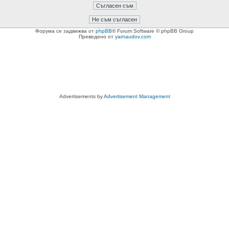
Форума се задвижва от
phpBB
® Forum Software © phpBB Group
Преведено от
yarnaudov.com
Advertisements by
Advertisement Management