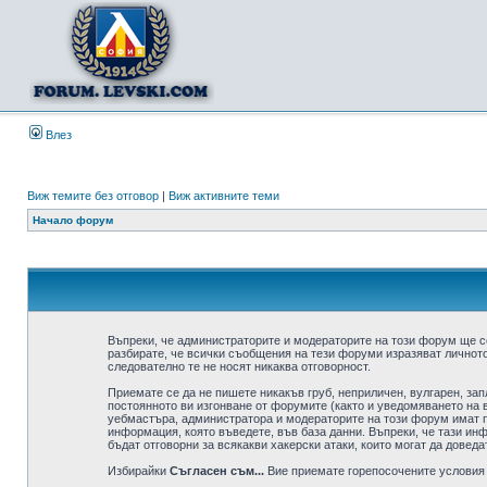
Влез
Виж темите без отговор
|
Виж активните теми
Начало форум
Въпреки, че администраторите и модераторите на този форум ще с
разбирате, че всички съобщения на тези форуми изразяват личното
следователно те не носят никаква отговорност.
Приемате се да не пишете никакъв груб, неприличен, вулгарен, за
постоянното ви изгонване от форумите (както и уведомяването на в
уебмастъра, администратора и модераторите на този форум имат пр
информация, която въведете, във база данни. Въпреки, че тази ин
бъдат отговорни за всякакви хакерски атаки, които могат да доведа
Избирайки
Съгласен съм...
Вие приемате горепосочените условия