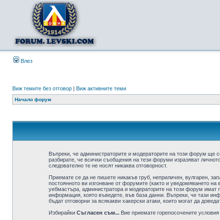
Влез
Виж темите без отговор
|
Виж активните теми
Начало форум
Въпреки, че администраторите и модераторите на този форум ще с
разбирате, че всички съобщения на тези форуми изразяват личното
следователно те не носят никаква отговорност.
Приемате се да не пишете никакъв груб, неприличен, вулгарен, за
постоянното ви изгонване от форумите (както и уведомяването на в
уебмастъра, администратора и модераторите на този форум имат пр
информация, която въведете, във база данни. Въпреки, че тази ин
бъдат отговорни за всякакви хакерски атаки, които могат да доведа
Избирайки
Съгласен съм...
Вие приемате горепосочените условия