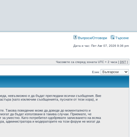
Въпроси/Отговори
Търсене
Дата и час: Пет Авг 07, 2026 9:36 pm
Часовете са според зоната UTC + 2 часа [
DST
]
Език:
реда, невъзможно е да бъдат прегледани всички съобщения. Вие
стъра (като изключим съобщенията, пуснати от тези хора), и
ите. Такова поведение може да доведе до моменталното и
 могат да бъдат използвани в такива случаи. Приемате, че
 за уместно. Като потребител одобрявате записването на всяка
ра, администратора и модераторите на този форум не могат да