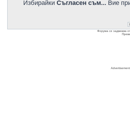
Избирайки
Съгласен съм...
Вие при
Форума се задвижва о
Прев
Advertisemen