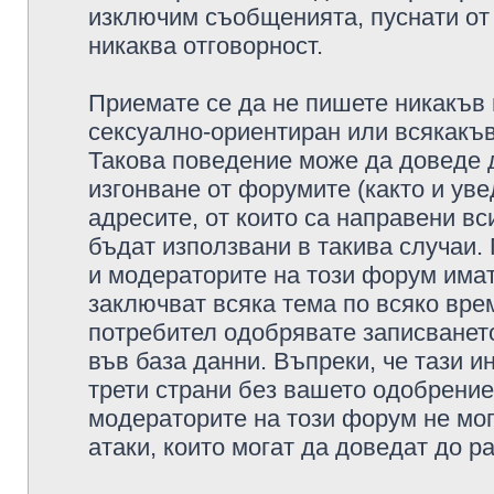
изключим съобщенията, пуснати от т
никаква отговорност.
Приемате се да не пишете никакъв 
сексуално-ориентиран или всякакъв
Такова поведение може да доведе 
изгонване от форумите (както и уве
адресите, от които са направени вс
бъдат използвани в такива случаи.
и модераторите на този форум имат
заключват всяка тема по всяко врем
потребител одобрявате записването
във база данни. Въпреки, че тази 
трети страни без вашето одобрение
модераторите на този форум не мог
атаки, които могат да доведат до р