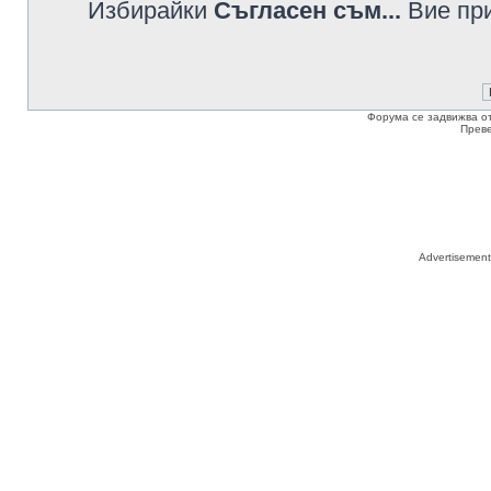
Избирайки
Съгласен съм...
Вие при
Форума се задвижва о
Прев
Advertisemen