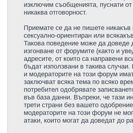
изключим съобщенията, пуснати от т
никаква отговорност.
Приемате се да не пишете никакъв 
сексуално-ориентиран или всякакъв
Такова поведение може да доведе 
изгонване от форумите (както и уве
адресите, от които са направени вс
бъдат използвани в такива случаи.
и модераторите на този форум имат
заключват всяка тема по всяко врем
потребител одобрявате записването
във база данни. Въпреки, че тази 
трети страни без вашето одобрение
модераторите на този форум не мог
атаки, които могат да доведат до р