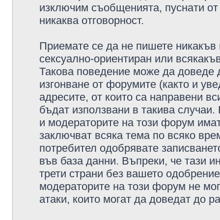
изключим съобщенията, пуснати от т
никаква отговорност.
Приемате се да не пишете никакъв 
сексуално-ориентиран или всякакъв
Такова поведение може да доведе 
изгонване от форумите (както и уве
адресите, от които са направени вс
бъдат използвани в такива случаи.
и модераторите на този форум имат
заключват всяка тема по всяко врем
потребител одобрявате записването
във база данни. Въпреки, че тази 
трети страни без вашето одобрение
модераторите на този форум не мог
атаки, които могат да доведат до р