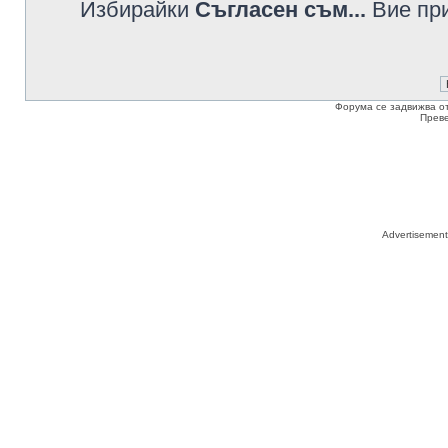
Избирайки
Съгласен съм...
Вие при
Форума се задвижва о
Прев
Advertisemen