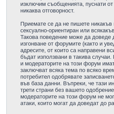
изключим съобщенията, пуснати от т
никаква отговорност.
Приемате се да не пишете никакъв 
сексуално-ориентиран или всякакъв
Такова поведение може да доведе 
изгонване от форумите (както и уве
адресите, от които са направени вс
бъдат използвани в такива случаи.
и модераторите на този форум имат
заключват всяка тема по всяко врем
потребител одобрявате записването
във база данни. Въпреки, че тази 
трети страни без вашето одобрение
модераторите на този форум не мог
атаки, които могат да доведат до р