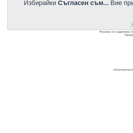
Избирайки
Съгласен съм...
Вие при
Форума се задвижва о
Прев
Advertisemen