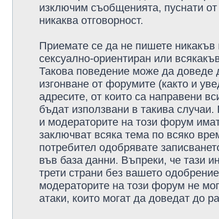
изключим съобщенията, пуснати от т
никаква отговорност.
Приемате се да не пишете никакъв 
сексуално-ориентиран или всякакъв
Такова поведение може да доведе 
изгонване от форумите (както и уве
адресите, от които са направени вс
бъдат използвани в такива случаи.
и модераторите на този форум имат
заключват всяка тема по всяко врем
потребител одобрявате записването
във база данни. Въпреки, че тази 
трети страни без вашето одобрение
модераторите на този форум не мог
атаки, които могат да доведат до р