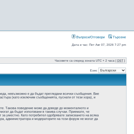
Въпроси/Отговори
Търсене
Дата и час: Пет Авг 07, 2026 7:27 pm
Часовете са според зоната UTC + 2 часа [
DST
]
Език:
реда, невъзможно е да бъдат прегледани всички съобщения. Вие
стъра (като изключим съобщенията, пуснати от тези хора), и
ите. Такова поведение може да доведе до моменталното и
 могат да бъдат използвани в такива случаи. Приемате, че
 за уместно. Като потребител одобрявате записването на всяка
ра, администратора и модераторите на този форум не могат да