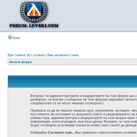
Влез
Виж темите без отговор
|
Виж активните теми
Начало форум
Въпреки, че администраторите и модераторите на този форум ще с
разбирате, че всички съобщения на тези форуми изразяват личното
следователно те не носят никаква отговорност.
Приемате се да не пишете никакъв груб, неприличен, вулгарен, за
постоянното ви изгонване от форумите (както и уведомяването на в
уебмастъра, администратора и модераторите на този форум имат пр
информация, която въведете, във база данни. Въпреки, че тази ин
бъдат отговорни за всякакви хакерски атаки, които могат да доведа
Избирайки
Съгласен съм...
Вие приемате горепосочените условия