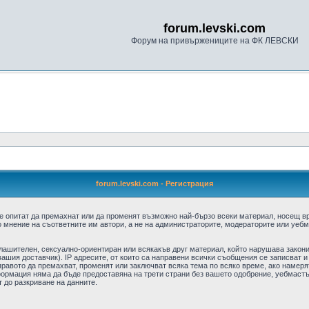
forum.levski.com
Форум на привържениците на ФК ЛЕВСКИ
forum.levski.com - Регистрация
е опитат да премахнат или да променят възможно най-бързо всеки материал, носещ в
 мнение на съответните им автори, а не на администраторите, модераторите или уебма
плашителен, сексуално-ориентиран или всякакъв друг материал, който нарушава закон
ашия доставчик). IP адресите, от които са направени всички съобщения се записват и
авото да премахват, променят или заключват всяка тема по всяко време, ако намерят
формация няма да бъде предоставяна на трети страни без вашето одобрение, уебмастъ
т до разкриване на данните.