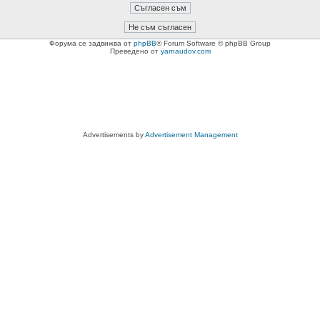
Форума се задвижва от
phpBB
® Forum Software © phpBB Group
Преведено от
yarnaudov.com
Advertisements by
Advertisement Management