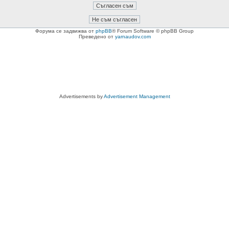
Форума се задвижва от
phpBB
® Forum Software © phpBB Group
Преведено от
yarnaudov.com
Advertisements by
Advertisement Management