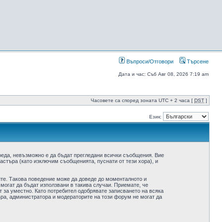
Въпроси/Отговори
Търсене
Дата и час: Съб Авг 08, 2026 7:19 am
Часовете са според зоната UTC + 2 часа [
DST
]
Език:
реда, невъзможно е да бъдат прегледани всички съобщения. Вие
стъра (като изключим съобщенията, пуснати от тези хора), и
ите. Такова поведение може да доведе до моменталното и
 могат да бъдат използвани в такива случаи. Приемате, че
 за уместно. Като потребител одобрявате записването на всяка
ра, администратора и модераторите на този форум не могат да