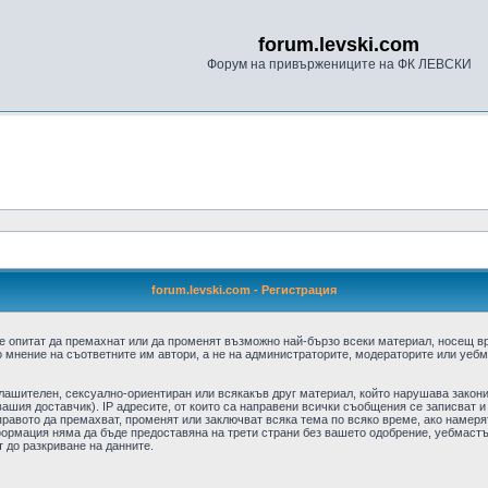
forum.levski.com
Форум на привържениците на ФК ЛЕВСКИ
forum.levski.com - Регистрация
е опитат да премахнат или да променят възможно най-бързо всеки материал, носещ в
 мнение на съответните им автори, а не на администраторите, модераторите или уебма
плашителен, сексуално-ориентиран или всякакъв друг материал, който нарушава закон
ашия доставчик). IP адресите, от които са направени всички съобщения се записват и
авото да премахват, променят или заключват всяка тема по всяко време, ако намерят
формация няма да бъде предоставяна на трети страни без вашето одобрение, уебмастъ
т до разкриване на данните.