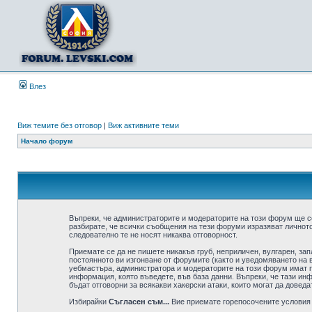
Влез
Виж темите без отговор
|
Виж активните теми
Начало форум
Въпреки, че администраторите и модераторите на този форум ще с
разбирате, че всички съобщения на тези форуми изразяват личното
следователно те не носят никаква отговорност.
Приемате се да не пишете никакъв груб, неприличен, вулгарен, за
постоянното ви изгонване от форумите (както и уведомяването на в
уебмастъра, администратора и модераторите на този форум имат пр
информация, която въведете, във база данни. Въпреки, че тази ин
бъдат отговорни за всякакви хакерски атаки, които могат да доведа
Избирайки
Съгласен съм...
Вие приемате горепосочените условия