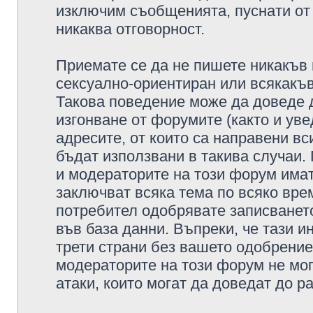
изключим съобщенията, пуснати от т
никаква отговорност.
Приемате се да не пишете никакъв 
сексуално-ориентиран или всякакъв
Такова поведение може да доведе 
изгонване от форумите (както и уве
адресите, от които са направени вс
бъдат използвани в такива случаи.
и модераторите на този форум имат
заключват всяка тема по всяко врем
потребител одобрявате записването
във база данни. Въпреки, че тази 
трети страни без вашето одобрение
модераторите на този форум не мог
атаки, които могат да доведат до р