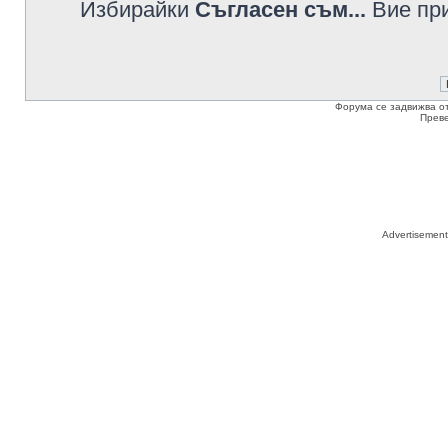
Избирайки
Съгласен съм...
Вие при
Форума се задвижва о
Прев
Advertisemen