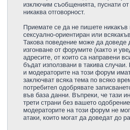
изключим съобщенията, пуснати от т
никаква отговорност.
Приемате се да не пишете никакъв 
сексуално-ориентиран или всякакъв
Такова поведение може да доведе 
изгонване от форумите (както и уве
адресите, от които са направени вс
бъдат използвани в такива случаи.
и модераторите на този форум имат
заключват всяка тема по всяко врем
потребител одобрявате записването
във база данни. Въпреки, че тази 
трети страни без вашето одобрение
модераторите на този форум не мог
атаки, които могат да доведат до р