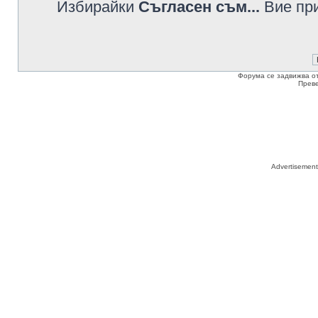
Избирайки
Съгласен съм...
Вие при
Форума се задвижва о
Прев
Advertisemen