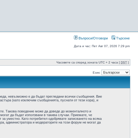
Въпроси/Отговори
Търсене
Дата и час: Пет Авг 07, 2026 7:29 pm
Часовете са според зоната UTC + 2 часа [
DST
]
Език:
реда, невъзможно е да бъдат прегледани всички съобщения. Вие
стъра (като изключим съобщенията, пуснати от тези хора), и
ите. Такова поведение може да доведе до моменталното и
 могат да бъдат използвани в такива случаи. Приемате, че
 за уместно. Като потребител одобрявате записването на всяка
ра, администратора и модераторите на този форум не могат да