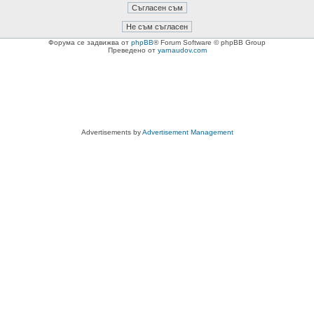
Форума се задвижва от
phpBB
® Forum Software © phpBB Group
Преведено от
yarnaudov.com
Advertisements by
Advertisement Management