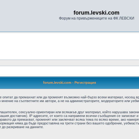
forum.levski.com
Форум на привържениците на ФК ЛЕВСКИ
forum.levski.com - Регистрация
е опитат да премахнат или да променят възможно най-бързо всеки материал, носещ в
 мнение на съответните им автори, а не на администраторите, модераторите или уебма
плашителен, сексуално-ориентиран или всякакъв друг материал, който нарушава закон
ашия доставчик). IP адресите, от които са направени всички съобщения се записват и
авото да премахват, променят или заключват всяка тема по всяко време, ако намерят
формация няма да бъде предоставяна на трети страни без вашето одобрение, уебмастъ
т до разкриване на данните.