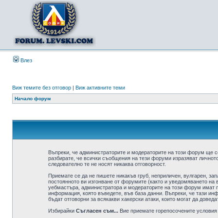
Влез
Виж темите без отговор
|
Виж активните теми
Начало форум
Въпреки, че администраторите и модераторите на този форум ще с
разбирате, че всички съобщения на тези форуми изразяват личното
следователно те не носят никаква отговорност.
Приемате се да не пишете никакъв груб, неприличен, вулгарен, за
постоянното ви изгонване от форумите (както и уведомяването на в
уебмастъра, администратора и модераторите на този форум имат пр
информация, която въведете, във база данни. Въпреки, че тази ин
бъдат отговорни за всякакви хакерски атаки, които могат да доведа
Избирайки
Съгласен съм...
Вие приемате горепосочените условия