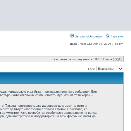
Въпроси/Отговори
Търсене
Дата и час: Съб Авг 08, 2026 7:48 pm
Часовете са според зоната UTC + 2 часа [
DST
]
Език:
реда, невъзможно е да бъдат прегледани всички съобщения. Вие
стъра (като изключим съобщенията, пуснати от тези хора), и
ите. Такова поведение може да доведе до моменталното и
 могат да бъдат използвани в такива случаи. Приемате, че
 за уместно. Като потребител одобрявате записването на всяка
ра, администратора и модераторите на този форум не могат да