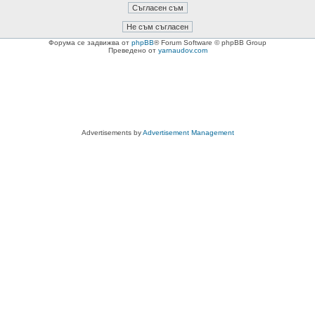
Форума се задвижва от
phpBB
® Forum Software © phpBB Group
Преведено от
yarnaudov.com
Advertisements by
Advertisement Management