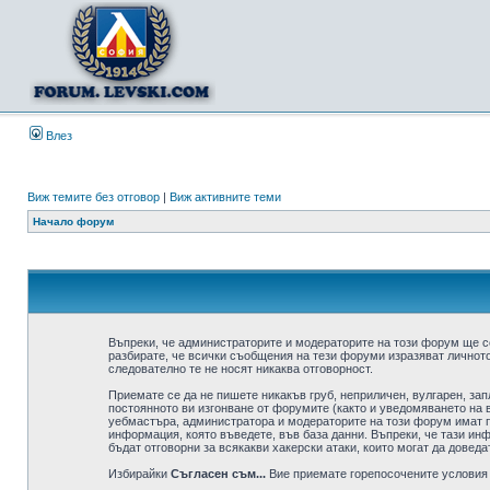
Влез
Виж темите без отговор
|
Виж активните теми
Начало форум
Въпреки, че администраторите и модераторите на този форум ще с
разбирате, че всички съобщения на тези форуми изразяват личното
следователно те не носят никаква отговорност.
Приемате се да не пишете никакъв груб, неприличен, вулгарен, за
постоянното ви изгонване от форумите (както и уведомяването на в
уебмастъра, администратора и модераторите на този форум имат пр
информация, която въведете, във база данни. Въпреки, че тази ин
бъдат отговорни за всякакви хакерски атаки, които могат да доведа
Избирайки
Съгласен съм...
Вие приемате горепосочените условия