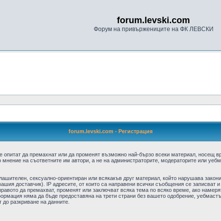
forum.levski.com
Форум на привържениците на ФК ЛЕВСКИ
forum.levski.com - Регистрация
е опитат да премахнат или да променят възможно най-бързо всеки материал, носещ в
 мнение на съответните им автори, а не на администраторите, модераторите или уебма
плашителен, сексуално-ориентиран или всякакъв друг материал, който нарушава закон
ашия доставчик). IP адресите, от които са направени всички съобщения се записват и
авото да премахват, променят или заключват всяка тема по всяко време, ако намерят
формация няма да бъде предоставяна на трети страни без вашето одобрение, уебмастъ
т до разкриване на данните.