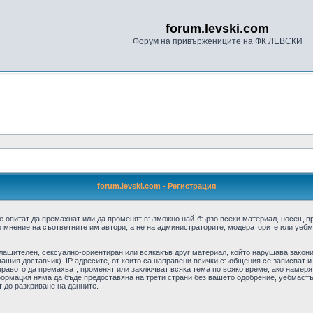
forum.levski.com
Форум на привържениците на ФК ЛЕВСКИ
forum.levski.com - Регистрация
е опитат да премахнат или да променят възможно най-бързо всеки материал, носещ в
 мнение на съответните им автори, а не на администраторите, модераторите или уебма
плашителен, сексуално-ориентиран или всякакъв друг материал, който нарушава закон
ашия доставчик). IP адресите, от които са направени всички съобщения се записват и
авото да премахват, променят или заключват всяка тема по всяко време, ако намерят
формация няма да бъде предоставяна на трети страни без вашето одобрение, уебмастъ
т до разкриване на данните.