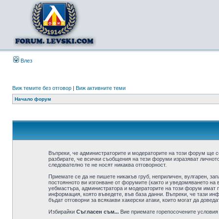
Влез
Виж темите без отговор
|
Виж активните теми
Начало форум
Въпреки, че администраторите и модераторите на този форум ще с
разбирате, че всички съобщения на тези форуми изразяват личното
следователно те не носят никаква отговорност.
Приемате се да не пишете никакъв груб, неприличен, вулгарен, за
постоянното ви изгонване от форумите (както и уведомяването на в
уебмастъра, администратора и модераторите на този форум имат пр
информация, която въведете, във база данни. Въпреки, че тази ин
бъдат отговорни за всякакви хакерски атаки, които могат да доведа
Избирайки
Съгласен съм...
Вие приемате горепосочените условия