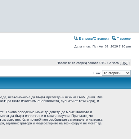
Въпроси/Отговори
Търсене
Дата и час: Пет Авг 07, 2026 7:30 pm
Часовете са според зоната UTC + 2 часа [
DST
]
Език:
реда, невъзможно е да бъдат прегледани всички съобщения. Вие
стъра (като изключим съобщенията, пуснати от тези хора), и
ите. Такова поведение може да доведе до моменталното и
 могат да бъдат използвани в такива случаи. Приемате, че
 за уместно. Като потребител одобрявате записването на всяка
ра, администратора и модераторите на този форум не могат да