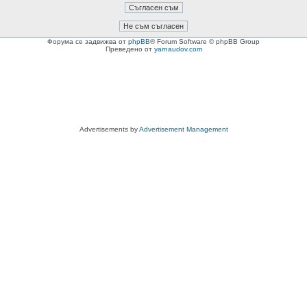
Форума се задвижва от
phpBB
® Forum Software © phpBB Group
Преведено от
yarnaudov.com
Advertisements by
Advertisement Management