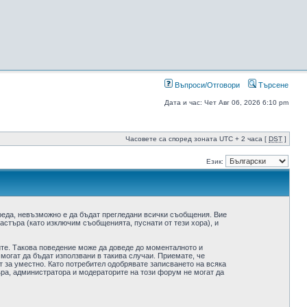
Въпроси/Отговори
Търсене
Дата и час: Чет Авг 06, 2026 6:10 pm
Часовете са според зоната UTC + 2 часа [
DST
]
Език:
реда, невъзможно е да бъдат прегледани всички съобщения. Вие
стъра (като изключим съобщенията, пуснати от тези хора), и
ите. Такова поведение може да доведе до моменталното и
 могат да бъдат използвани в такива случаи. Приемате, че
 за уместно. Като потребител одобрявате записването на всяка
ра, администратора и модераторите на този форум не могат да