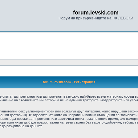
forum.levski.com
Форум на привържениците на ФК ЛЕВСКИ
forum.levski.com - Регистрация
е опитат да премахнат или да променят възможно най-бързо всеки материал, носещ в
 мнение на съответните им автори, а не на администраторите, модераторите или уебма
плашителен, сексуално-ориентиран или всякакъв друг материал, който нарушава закон
ашия доставчик). IP адресите, от които са направени всички съобщения се записват и
авото да премахват, променят или заключват всяка тема по всяко време, ако намерят
формация няма да бъде предоставяна на трети страни без вашето одобрение, уебмастъ
т до разкриване на данните.