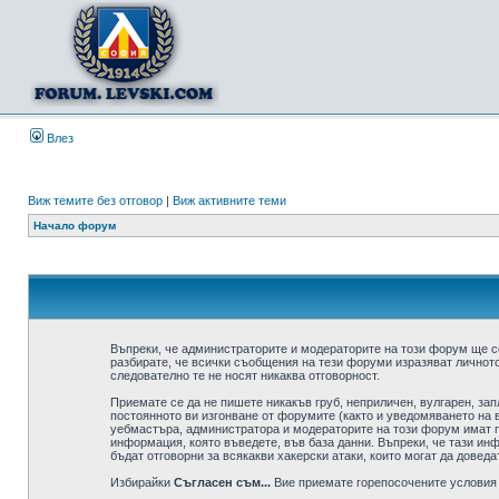
Влез
Виж темите без отговор
|
Виж активните теми
Начало форум
Въпреки, че администраторите и модераторите на този форум ще с
разбирате, че всички съобщения на тези форуми изразяват личното
следователно те не носят никаква отговорност.
Приемате се да не пишете никакъв груб, неприличен, вулгарен, за
постоянното ви изгонване от форумите (както и уведомяването на в
уебмастъра, администратора и модераторите на този форум имат пр
информация, която въведете, във база данни. Въпреки, че тази ин
бъдат отговорни за всякакви хакерски атаки, които могат да доведа
Избирайки
Съгласен съм...
Вие приемате горепосочените условия