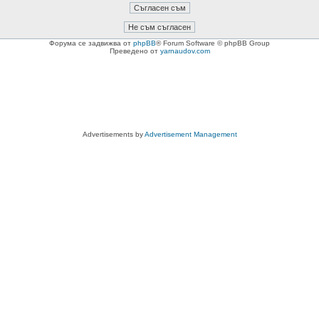
Форума се задвижва от
phpBB
® Forum Software © phpBB Group
Преведено от
yarnaudov.com
Advertisements by
Advertisement Management