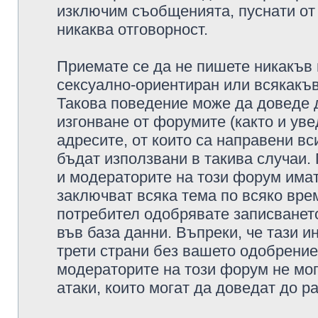
изключим съобщенията, пуснати от т
никаква отговорност.
Приемате се да не пишете никакъв 
сексуално-ориентиран или всякакъв
Такова поведение може да доведе 
изгонване от форумите (както и уве
адресите, от които са направени вс
бъдат използвани в такива случаи.
и модераторите на този форум имат
заключват всяка тема по всяко врем
потребител одобрявате записването
във база данни. Въпреки, че тази 
трети страни без вашето одобрение
модераторите на този форум не мог
атаки, които могат да доведат до р