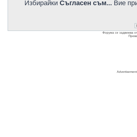
Избирайки
Съгласен съм...
Вие при
Форума се задвижва о
Прев
Advertisemen