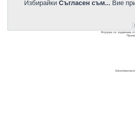
Избирайки
Съгласен съм...
Вие при
Форума се задвижва о
Прев
Advertisemen