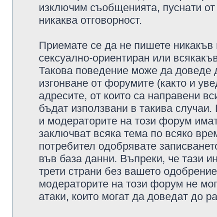
изключим съобщенията, пуснати от т
никаква отговорност.
Приемате се да не пишете никакъв 
сексуално-ориентиран или всякакъв
Такова поведение може да доведе 
изгонване от форумите (както и уве
адресите, от които са направени вс
бъдат използвани в такива случаи.
и модераторите на този форум имат
заключват всяка тема по всяко врем
потребител одобрявате записването
във база данни. Въпреки, че тази 
трети страни без вашето одобрение
модераторите на този форум не мог
атаки, които могат да доведат до р