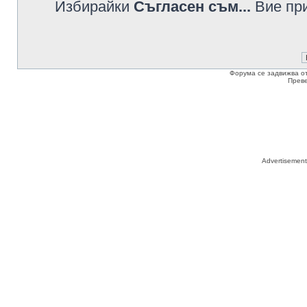
Избирайки
Съгласен съм...
Вие при
Форума се задвижва о
Прев
Advertisemen