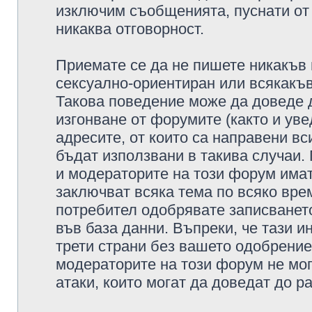
изключим съобщенията, пуснати от т
никаква отговорност.
Приемате се да не пишете никакъв 
сексуално-ориентиран или всякакъв
Такова поведение може да доведе 
изгонване от форумите (както и уве
адресите, от които са направени вс
бъдат използвани в такива случаи.
и модераторите на този форум имат
заключват всяка тема по всяко врем
потребител одобрявате записването
във база данни. Въпреки, че тази 
трети страни без вашето одобрение
модераторите на този форум не мог
атаки, които могат да доведат до р