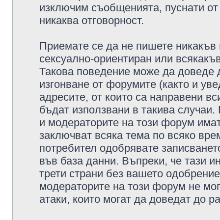
изключим съобщенията, пуснати от т
никаква отговорност.
Приемате се да не пишете никакъв 
сексуално-ориентиран или всякакъв
Такова поведение може да доведе 
изгонване от форумите (както и уве
адресите, от които са направени вс
бъдат използвани в такива случаи.
и модераторите на този форум имат
заключват всяка тема по всяко врем
потребител одобрявате записването
във база данни. Въпреки, че тази 
трети страни без вашето одобрение
модераторите на този форум не мог
атаки, които могат да доведат до р