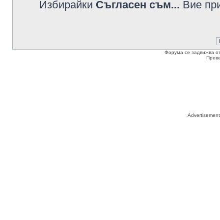
Избирайки
Съгласен съм...
Вие при
Форума се задвижва о
Прев
Advertisemen