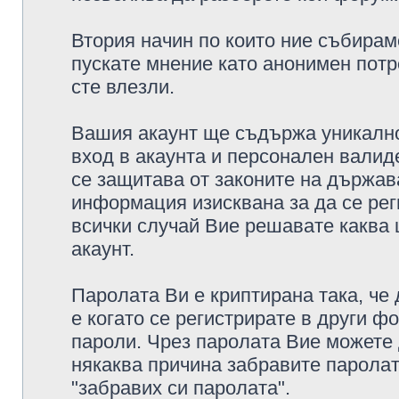
Втория начин по които ние събирам
пускате мнение като анонимен потр
сте влезли.
Вашия акаунт ще съдържа уникално
вход в акаунта и персонален валид
се защитава от законите на държава
информация изисквана за да се рег
всички случай Вие решавате каква
акаунт.
Паролата Ви е криптирана така, че
е когато се регистрирате в други ф
пароли. Чрез паролата Вие можете д
някаква причина забравите паролат
"забравих си паролата".