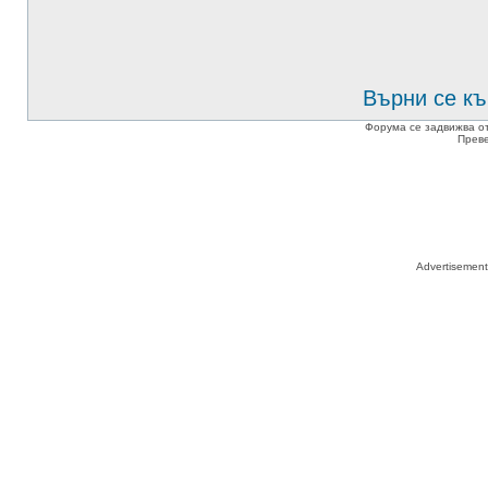
Върни се къ
Форума се задвижва о
Прев
Advertisemen