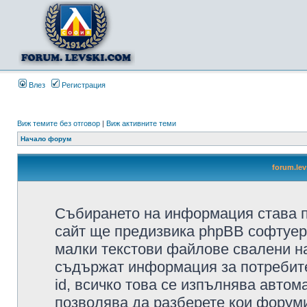
Влез
Регистрация
Виж темите без отговор
|
Виж активните теми
Начало форум
forum.le
Събирането на информация става п
сайт ще предизвика phpBB софтуера
малки текстови файлове свалени н
съдържат информация за потребител
id, всичко това се изпълнява автом
позволява да разберете кои форуми/