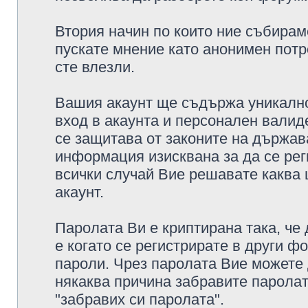
Втория начин по които ние събирам
пускате мнение като анонимен потр
сте влезли.
Вашия акаунт ще съдържа уникално
вход в акаунта и персонален валид
се защитава от законите на държава
информация изисквана за да се рег
всички случай Вие решавате каква
акаунт.
Паролата Ви е криптирана така, че
е когато се регистрирате в други ф
пароли. Чрез паролата Вие можете д
някаква причина забравите паролат
"забравих си паролата".