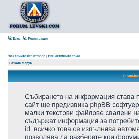
Влез
Регистрация
Виж темите без отговор
|
Виж активните теми
Начало форум
forum.le
Събирането на информация става п
сайт ще предизвика phpBB софтуера
малки текстови файлове свалени н
съдържат информация за потребител
id, всичко това се изпълнява автом
позволява да разберете кои форуми/