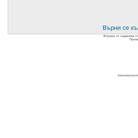
Върни се къ
Форума се задвижва о
Прев
Advertisemen