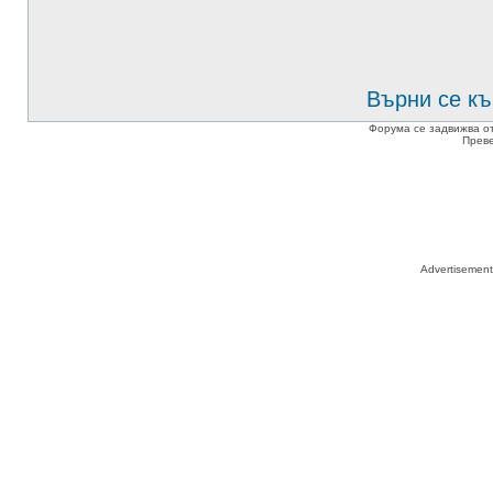
Върни се къ
Форума се задвижва о
Прев
Advertisemen