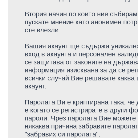
Втория начин по които ние събирам
пускате мнение като анонимен потр
сте влезли.
Вашия акаунт ще съдържа уникално
вход в акаунта и персонален валид
се защитава от законите на държава
информация изисквана за да се рег
всички случай Вие решавате каква
акаунт.
Паролата Ви е криптирана така, че
е когато се регистрирате в други ф
пароли. Чрез паролата Вие можете д
някаква причина забравите паролат
"забравих си паролата".