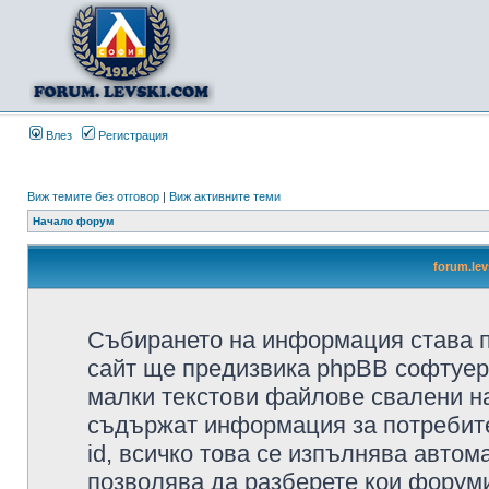
Влез
Регистрация
Виж темите без отговор
|
Виж активните теми
Начало форум
forum.le
Събирането на информация става п
сайт ще предизвика phpBB софтуера
малки текстови файлове свалени н
съдържат информация за потребител
id, всичко това се изпълнява автом
позволява да разберете кои форуми/