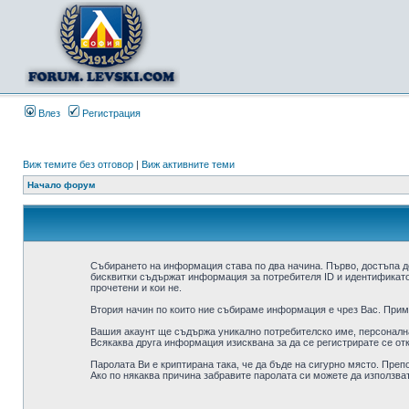
Влез
Регистрация
Виж темите без отговор
|
Виж активните теми
Начало форум
Събирането на информация става по два начина. Първо, достъпа д
бисквитки съдържат информация за потребителя ID и идентификатор
прочетени и кои не.
Втория начин по които ние събираме информация е чрез Вас. Приме
Вашия акаунт ще съдържа уникално потребителско име, персонална 
Всякаква друга информация изисквана за да се регистрирате се от
Паролата Ви е криптирана така, че да бъде на сигурно място. Преп
Ако по някаква причина забравите паролата си можете да използват