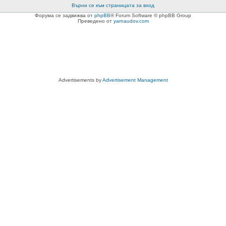
Върни се към страницата за вход
Форума се задвижва от
phpBB
® Forum Software © phpBB Group
Преведено от
yarnaudov.com
Advertisements by
Advertisement Management