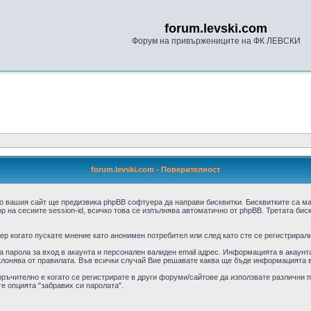
forum.levski.com
Форум на привържениците на ФК ЛЕВСКИ
forum.levski.com - Поверителност
о вашия сайт ще предизвика phpBB софтуера да направи бисквитки. Бисквитките са м
 на сесиите session-id, всичко това се изпълнява автоматично от phpBB. Третата бис
р когато пускате мнение като анонимен потребител или след като сте се регистрирали
парола за вход в акаунта и персонален валиден email адрес. Информацията в акаунта 
клонява от правилата. Във всички случай Вие решавате каква ще бъде информацията в
оръчително е когато се регистрирате в други форуми/сайтове да използвате различни па
е опцията "забравих си паролата".