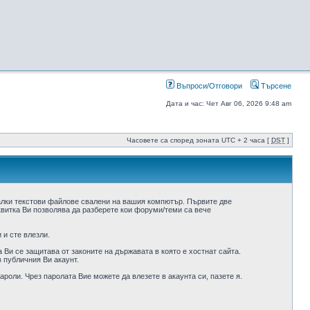
Въпроси/Отговори
Търсене
Дата и час: Чет Авг 06, 2026 9:48 am
Часовете са според зоната UTC + 2 часа [
DST
]
алки текстови файлове свалени на вашия компютър. Първите две
квитка Ви позволява да разберете кои форуми/теми са вече
 и сте влезли.
Ви се защитава от законите на държавата в която е хостнат сайта.
 публичния Ви акаунт.
роли. Чрез паролата Вие можете да влезете в акаунта си, пазете я.