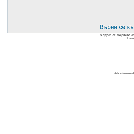
Върни се къ
Форума се задвижва о
Прев
Advertisemen