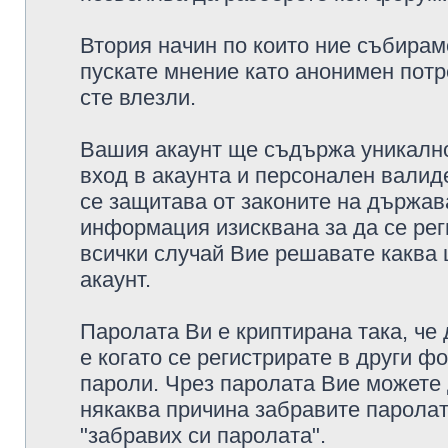
Втория начин по които ние събирам
пускате мнение като анонимен потр
сте влезли.
Вашия акаунт ще съдържа уникално
вход в акаунта и персонален валид
се защитава от законите на държава
информация изисквана за да се рег
всички случай Вие решавате каква
акаунт.
Паролата Ви е криптирана така, че
е когато се регистрирате в други ф
пароли. Чрез паролата Вие можете д
някаква причина забравите паролат
"забравих си паролата".