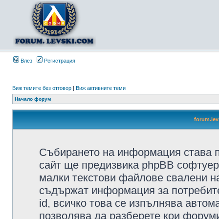
Влез
Регистрация
Виж темите без отговор
|
Виж активните теми
Начало форум
forum.le
Събирането на информация става п
сайт ще предизвика phpBB софтуера
малки текстови файлове свалени н
съдържат информация за потребител
id, всичко това се изпълнява автом
позволява да разберете кои форуми/