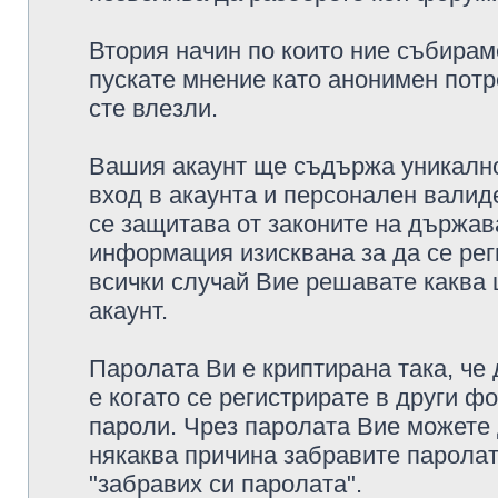
Втория начин по които ние събирам
пускате мнение като анонимен потр
сте влезли.
Вашия акаунт ще съдържа уникално
вход в акаунта и персонален валид
се защитава от законите на държава
информация изисквана за да се рег
всички случай Вие решавате каква
акаунт.
Паролата Ви е криптирана така, че
е когато се регистрирате в други ф
пароли. Чрез паролата Вие можете д
някаква причина забравите паролат
"забравих си паролата".