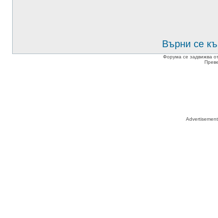
Върни се къ
Форума се задвижва о
Прев
Advertisemen