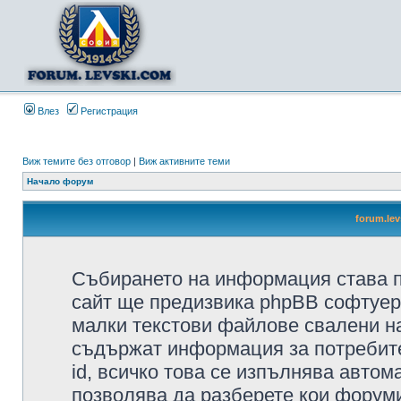
Влез
Регистрация
Виж темите без отговор
|
Виж активните теми
Начало форум
forum.le
Събирането на информация става п
сайт ще предизвика phpBB софтуера
малки текстови файлове свалени н
съдържат информация за потребител
id, всичко това се изпълнява автом
позволява да разберете кои форуми/