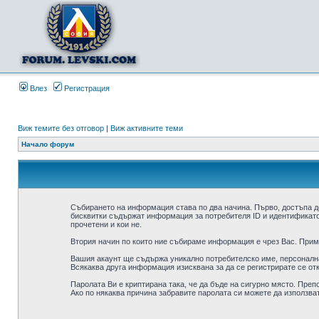
Влез
Регистрация
Виж темите без отговор
|
Виж активните теми
Начало форум
Събирането на информация става по два начина. Първо, достъпа д
бисквитки съдържат информация за потребителя ID и идентификатор
прочетени и кои не.
Втория начин по които ние събираме информация е чрез Вас. Приме
Вашия акаунт ще съдържа уникално потребителско име, персонална 
Всякаква друга информация изисквана за да се регистрирате се от
Паролата Ви е криптирана така, че да бъде на сигурно място. Преп
Ако по някаква причина забравите паролата си можете да използват