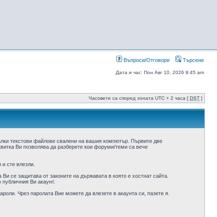
Въпроси/Отговори
Търсене
Дата и час: Пон Авг 10, 2026 9:45 am
Часовете са според зоната UTC + 2 часа [
DST
]
алки текстови файлове свалени на вашия компютър. Първите две
квитка Ви позволява да разберете кои форуми/теми са вече
 и сте влезли.
Ви се защитава от законите на държавата в която е хостнат сайта.
 публичния Ви акаунт.
роли. Чрез паролата Вие можете да влезете в акаунта си, пазете я.