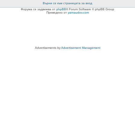
Върни се към страницата за вход
Форума се задвижва от
phpBB
® Forum Software © phpBB Group
Преведено от
yarnaudov.com
Advertisements by
Advertisement Management