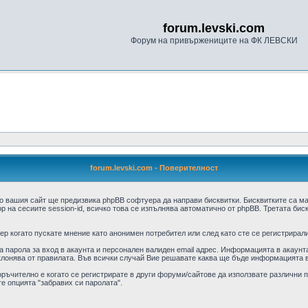
forum.levski.com
Форум на привържениците на ФК ЛЕВСКИ
forum.levski.com - Поверителност
о вашия сайт ще предизвика phpBB софтуера да направи бисквитки. Бисквитките са м
 на сесиите session-id, всичко това се изпълнява автоматично от phpBB. Третата бис
р когато пускате мнение като анонимен потребител или след като сте се регистрирали
парола за вход в акаунта и персонален валиден email адрес. Информацията в акаунта 
клонява от правилата. Във всички случай Вие решавате каква ще бъде информацията в
оръчително е когато се регистрирате в други форуми/сайтове да използвате различни па
е опцията "забравих си паролата".