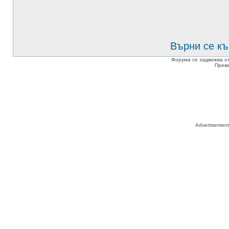
Върни се къ
Форума се задвижва о
Прев
Advertisemen