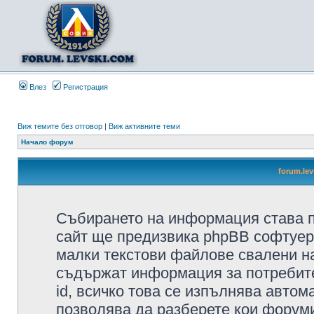
Влез
Регистрация
Виж темите без отговор
|
Виж активните теми
Начало форум
forum.le
Събирането на информация става п
сайт ще предизвика phpBB софтуера
малки текстови файлове свалени н
съдържат информация за потребител
id, всичко това се изпълнява автом
позволява да разберете кои форуми/