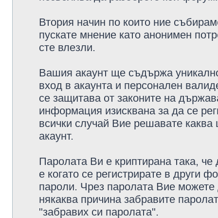
Втория начин по които ние събирам
пускате мнение като анонимен потр
сте влезли.
Вашия акаунт ще съдържа уникално
вход в акаунта и персонален валид
се защитава от законите на държава
информация изисквана за да се рег
всички случай Вие решавате каква
акаунт.
Паролата Ви е криптирана така, че
е когато се регистрирате в други ф
пароли. Чрез паролата Вие можете д
някаква причина забравите паролат
"забравих си паролата".