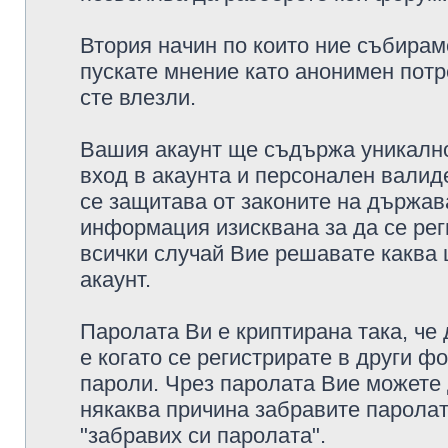
Втория начин по които ние събирам
пускате мнение като анонимен потр
сте влезли.
Вашия акаунт ще съдържа уникално
вход в акаунта и персонален валид
се защитава от законите на държава
информация изисквана за да се рег
всички случай Вие решавате каква
акаунт.
Паролата Ви е криптирана така, че
е когато се регистрирате в други ф
пароли. Чрез паролата Вие можете д
някаква причина забравите паролат
"забравих си паролата".