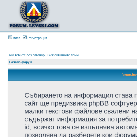
Влез
Регистрация
Виж темите без отговор
|
Виж активните теми
Начало форум
forum.le
Събирането на информация става п
сайт ще предизвика phpBB софтуера
малки текстови файлове свалени н
съдържат информация за потребител
id, всичко това се изпълнява автом
позволява да разберете кои форуми/