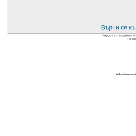
Върни се къ
Форума се задвижва о
Прев
Advertisemen