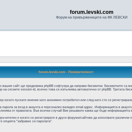
forum.levski.com
Форум на привържениците на ФК ЛЕВСКИ
forum.levski.com - Поверителност
о вашия сайт ще предизвика phpBB софтуера да направи бисквитки. Бисквитките са м
 на сесиите session-id, всичко това се изпълнява автоматично от phpBB. Третата бис
р когато пускате мнение като анонимен потребител или след като сте се регистрирали
парола за вход в акаунта и персонален валиден email адрес. Информацията в акаунта 
клонява от правилата. Във всички случай Вие решавате каква ще бъде информацията в
оръчително е когато се регистрирате в други форуми/сайтове да използвате различни па
е опцията "забравих си паролата".