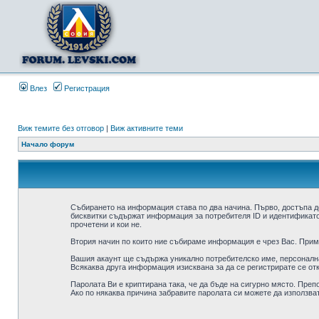
Влез
Регистрация
Виж темите без отговор
|
Виж активните теми
Начало форум
Събирането на информация става по два начина. Първо, достъпа д
бисквитки съдържат информация за потребителя ID и идентификатор
прочетени и кои не.
Втория начин по които ние събираме информация е чрез Вас. Приме
Вашия акаунт ще съдържа уникално потребителско име, персонална 
Всякаква друга информация изисквана за да се регистрирате се от
Паролата Ви е криптирана така, че да бъде на сигурно място. Преп
Ако по някаква причина забравите паролата си можете да използват