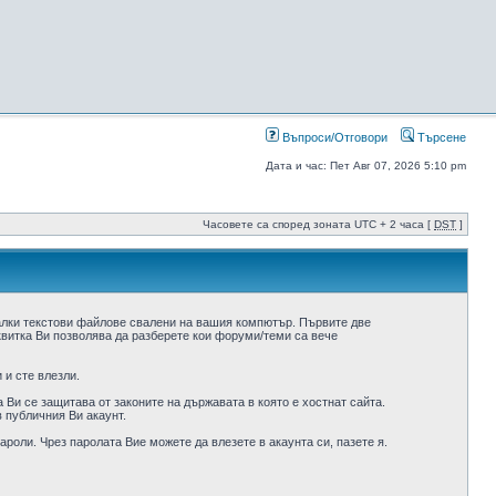
Въпроси/Отговори
Търсене
Дата и час: Пет Авг 07, 2026 5:10 pm
Часовете са според зоната UTC + 2 часа [
DST
]
алки текстови файлове свалени на вашия компютър. Първите две
квитка Ви позволява да разберете кои форуми/теми са вече
 и сте влезли.
Ви се защитава от законите на държавата в която е хостнат сайта.
 публичния Ви акаунт.
роли. Чрез паролата Вие можете да влезете в акаунта си, пазете я.