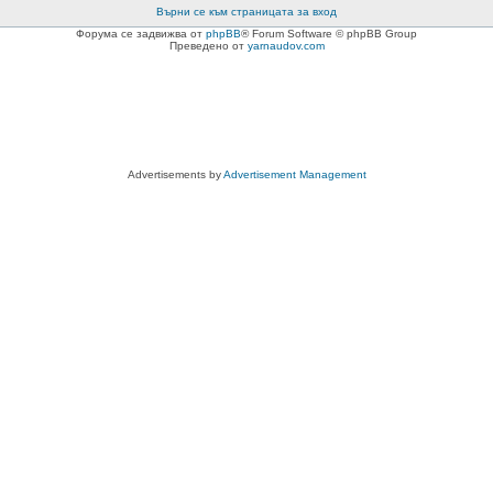
Върни се към страницата за вход
Форума се задвижва от
phpBB
® Forum Software © phpBB Group
Преведено от
yarnaudov.com
Advertisements by
Advertisement Management