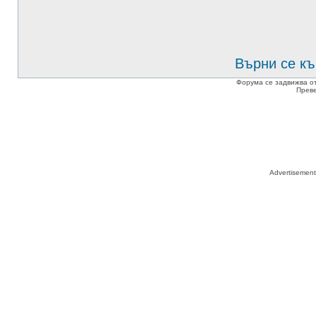
Върни се къ
Форума се задвижва о
Прев
Advertisemen