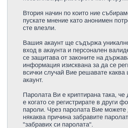
Втория начин по които ние събирам
пускате мнение като анонимен потр
сте влезли.
Вашия акаунт ще съдържа уникално
вход в акаунта и персонален валид
се защитава от законите на държава
информация изисквана за да се рег
всички случай Вие решавате каква
акаунт.
Паролата Ви е криптирана така, че
е когато се регистрирате в други ф
пароли. Чрез паролата Вие можете д
някаква причина забравите паролат
"забравих си паролата".