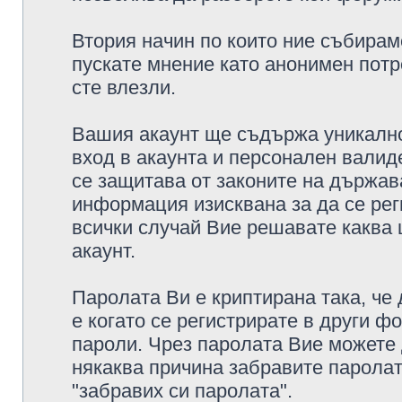
Втория начин по които ние събирам
пускате мнение като анонимен потр
сте влезли.
Вашия акаунт ще съдържа уникално
вход в акаунта и персонален валид
се защитава от законите на държава
информация изисквана за да се рег
всички случай Вие решавате каква
акаунт.
Паролата Ви е криптирана така, че
е когато се регистрирате в други ф
пароли. Чрез паролата Вие можете д
някаква причина забравите паролат
"забравих си паролата".