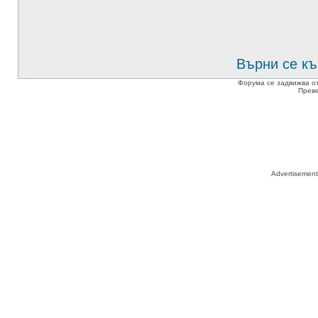
Върни се къ
Форума се задвижва о
Прев
Advertisemen