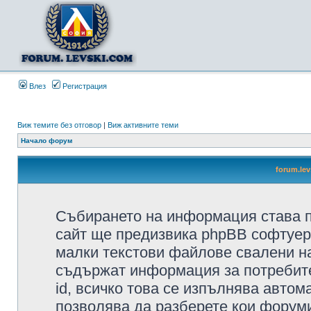
Влез
Регистрация
Виж темите без отговор
|
Виж активните теми
Начало форум
forum.le
Събирането на информация става п
сайт ще предизвика phpBB софтуера
малки текстови файлове свалени н
съдържат информация за потребител
id, всичко това се изпълнява автом
позволява да разберете кои форуми/