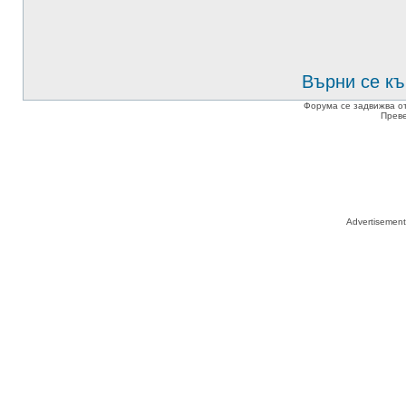
Върни се къ
Форума се задвижва о
Прев
Advertisemen