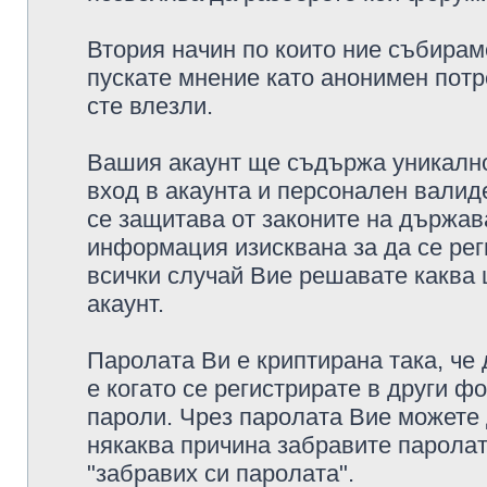
Втория начин по които ние събирам
пускате мнение като анонимен потр
сте влезли.
Вашия акаунт ще съдържа уникално
вход в акаунта и персонален валид
се защитава от законите на държава
информация изисквана за да се рег
всички случай Вие решавате каква
акаунт.
Паролата Ви е криптирана така, че
е когато се регистрирате в други ф
пароли. Чрез паролата Вие можете д
някаква причина забравите паролат
"забравих си паролата".