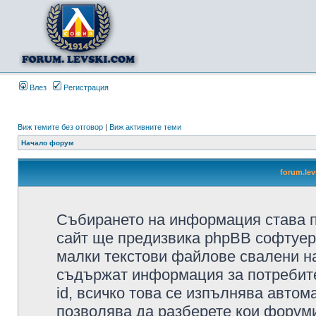
Влез
Регистрация
Виж темите без отговор
|
Виж активните теми
Начало форум
forum.le
Събирането на информация става п
сайт ще предизвика phpBB софтуера
малки текстови файлове свалени н
съдържат информация за потребител
id, всичко това се изпълнява автом
позволява да разберете кои форуми/