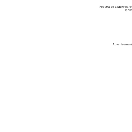
Форума се задвижва о
Прев
Advertisemen