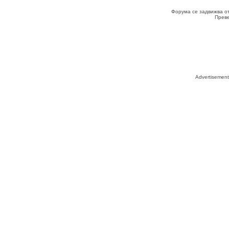
Форума се задвижва о
Прев
Advertisemen